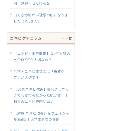
例｜越谷・せんげん台
白くきめ細かい理想の肌になりま
した（M.Sさん）
ニキビケアコラム
一覧
【ニキビ・毛穴改善】なぜ“お肌の
土台作り”が大切なの？
毛穴・ニキビ改善には「角質ケ
ア」が大切です
【50代ニキビ改善】美容クリニッ
クでも変わらなかった肌が変化｜
越谷のニキビ専門サロン
【越谷 ニキビ改善】光フェイシャ
ル3回目｜大学生男性の症例
クレーター肌はなぜできる？改善