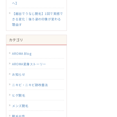
へ】
【越谷でうなじ脱毛】1回で実感で
きる変化｜後ろ姿の印象が変わる
理由す
カテゴリ
AROMA Blog
AROMA変身ストーリー
お知らせ
ニキビ・ニキビ跡改善法
ヒゲ脱毛
メンズ脱毛
脱毛女性