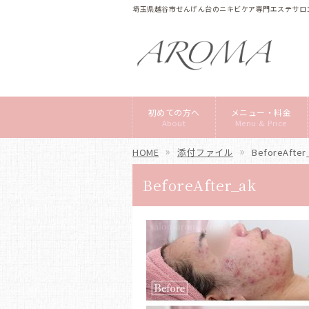
埼玉県越谷市せんげん台のニキビケア専門エステサロン
初めての方へ
メニュー・料金
About
Menu & Price
HOME
添付ファイル
BeforeAfter
BeforeAfter_ak