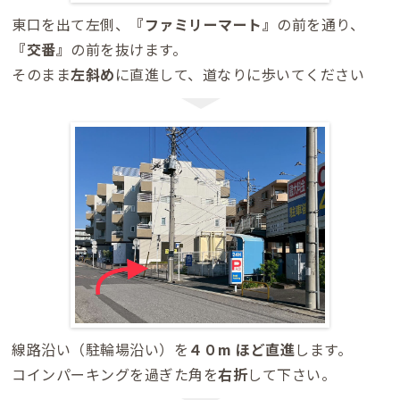
東口を出て左側、
『ファミリーマート』
の前を通り、
『交番』
の前を抜けます。
そのまま
左斜め
に直進して、道なりに歩いてください
線路沿い（駐輪場沿い）を
４０m ほど直進
します。
コインパーキングを過ぎた角を
右折
して下さい。