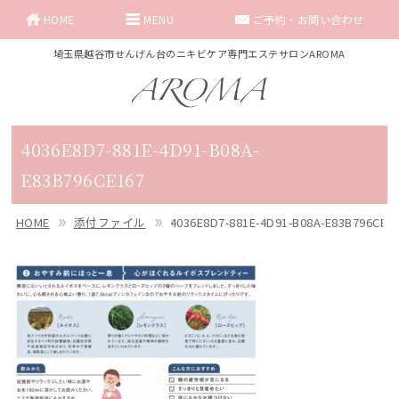
HOME
MENU
ご予約・お問い合わせ
埼玉県越谷市せんげん台のニキビケア専門エステサロンAROMA
4036E8D7-881E-4D91-B08A-
E83B796CE167
HOME
添付ファイル
4036E8D7-881E-4D91-B08A-E83B796CE1