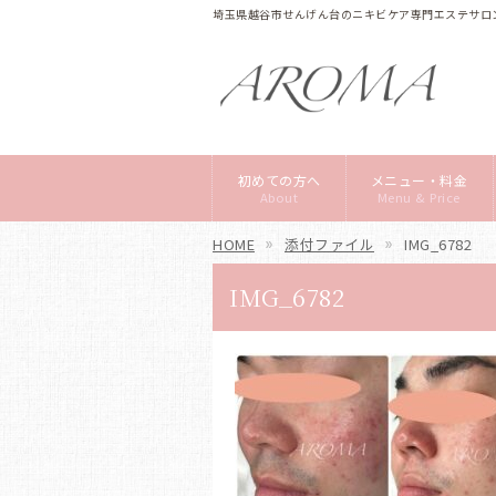
埼玉県越谷市せんげん台のニキビケア専門エステサロン
初めての方へ
メニュー・料金
About
Menu & Price
HOME
添付ファイル
IMG_6782
IMG_6782