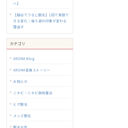
へ】
【越谷でうなじ脱毛】1回で実感で
きる変化｜後ろ姿の印象が変わる
理由す
カテゴリ
AROMA Blog
AROMA変身ストーリー
お知らせ
ニキビ・ニキビ跡改善法
ヒゲ脱毛
メンズ脱毛
脱毛女性