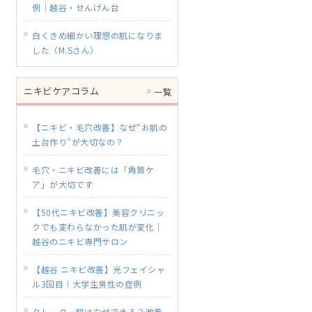
例｜越谷・せんげん台
白くきめ細かい理想の肌になりま
した（M.Sさん）
ニキビケアコラム
一覧
【ニキビ・毛穴改善】なぜ“お肌の
土台作り”が大切なの？
毛穴・ニキビ改善には「角質ケ
ア」が大切です
【50代ニキビ改善】美容クリニッ
クでも変わらなかった肌が変化｜
越谷のニキビ専門サロン
【越谷 ニキビ改善】光フェイシャ
ル3回目｜大学生男性の症例
クレーター肌はなぜできる？改善