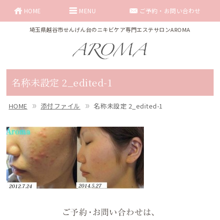
HOME
MENU
ご予約・お問い合わせ
埼玉県越谷市せんげん台のニキビケア専門エステサロンAROMA
名称未設定 2_edited-1
HOME
添付ファイル
名称未設定 2_edited-1